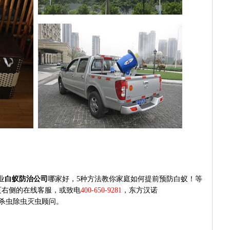
业
白蚁防治公司
哪家好，
5
种方法教你家庭如何提前预防白蚁！等
页右侧的在线客服，或致电
400-650-9281
，东方汉诺
杀虫除虫灭虫顾问。