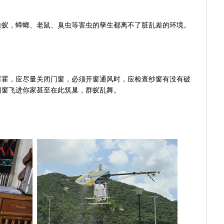
白蚁，蟑螂、老鼠、臭虫等害虫的孳生都离不了脏乱差的环境。
霍霍，应尽量关闭门窗，必须开窗通风时，应检查纱窗有没有破
门窗飞进你家甚至在此筑巢，群蚁乱舞。