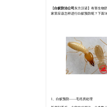
【
白蚁防治公司
东方汉诺】有害生物
家里应该怎样进行白蚁预防呢？下面
5
1
、白蚁预防——毛坯房处理