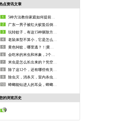
热点资讯文章
5种方法教你家庭如何提前预防白蚁！
广东一男子被红火蚁蛰后倒地休克！
玩转蚊子，有这15种驱除方法足够了！
老鼠体型不算小，它是怎么做到“无孔不入”的呢？
黄色轲蚊，哪里逃？！|黄金蚊子|金色蚊子|
会吃米的米虫和米象，2个小妙招快速除之
米虫是怎么长出来的？凭空出现的么？
除了这12个，还有哪些有关蚂蚁的有趣的知识？
除虫灭，消杀灭，室内杀虫灭鼠的招儿有哪些？
蟑螂能钻进人的耳朵，蟑螂会靠近熟睡的人吗？
您的浏览历史