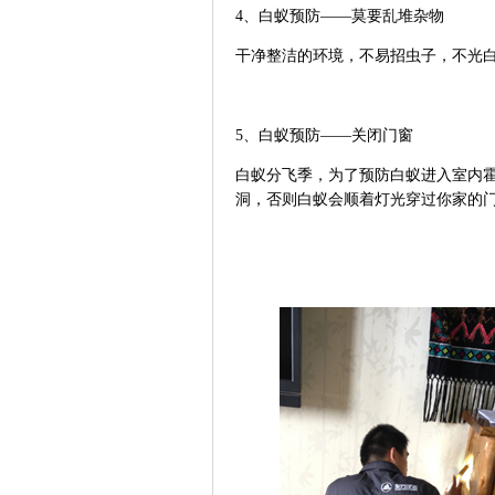
4
、白蚁预防——莫要乱堆杂物
干净整洁的环境，不易招虫子，不光
5
、白蚁预防——关闭门窗
白蚁分飞季，为了预防白蚁进入室内
洞，否则白蚁会顺着灯光穿过你家的