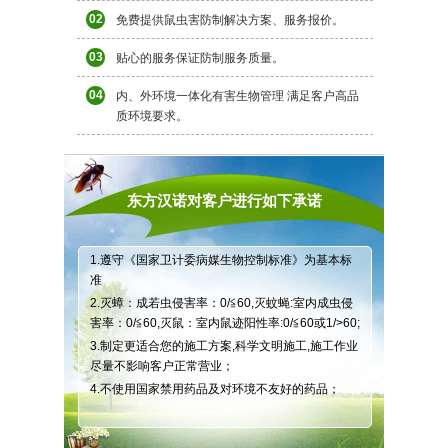
02
免费提供鼠虫害防制解决方案、服务报价。
03
贴心的服务保证防制服务质量。
04
内、外环境一体化有害生物管理 满足客户高品
质环境要求。
东方汉诺对客户进行如下承诺
1.遵守《国家卫计委病媒生物控制标准》为基本标
准
2.灭蟑：成若虫侵害率：0/≦60,灭蚊蝇:室内成虫侵
害率：0/≦60,灭鼠：室内鼠迹阳性率:0/≦60或1/>60;
3.制定更适合您的施工方案,科学文明施工,施工作业
尽量不影响客户正常营业；
4.不使用国家禁用药品及对环境不友好的药品；