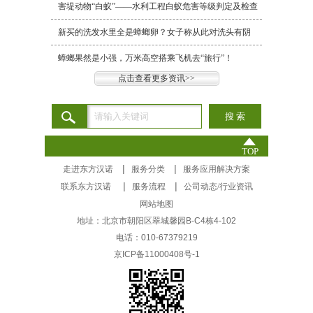
目）
害堤动物“白蚁”——水利工程白蚁危害等级判定及检查
如何处
方法
新买的洗发水里全是蟑螂卵？女子称从此对洗头有阴
电影院
影！
蟑螂果然是小强，万米高空搭乘飞机去“旅行”！
家里墙
点击查看更多资讯>>
TOP
|
|
走进东方汉诺
服务分类
服务应用解决方案
|
|
联系东方汉诺
服务流程
公司动态/行业资讯
网站地图
地址：北京市朝阳区翠城馨园B-C4栋4-102
电话：010-67379219
京ICP备11000408号-1