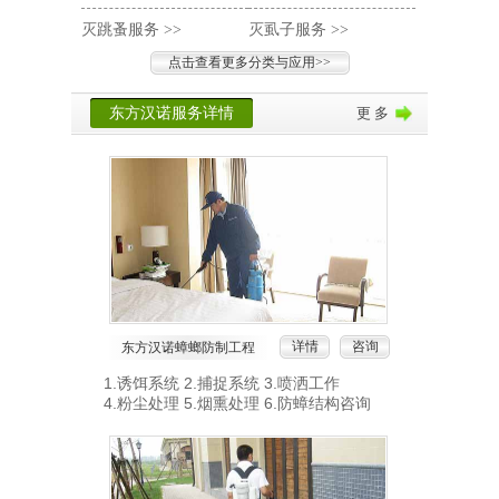
灭跳蚤服务 >>
灭虱子服务 >>
制药业杀
点击查看更多分类与应用>>
东方汉诺服务详情
更 多
详情
咨询
东方汉诺蟑螂防制工程
1.诱饵系统 2.捕捉系统 3.喷洒工作
4.粉尘处理 5.烟熏处理 6.防蟑结构咨询