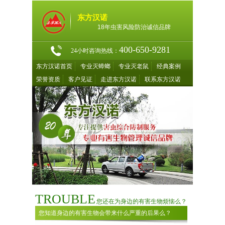
东方汉诺
18年虫害风险防治诚信品牌
400-650-9281
24小时咨询热线：
东方汉诺首页
专业灭蟑螂
专业灭老鼠
经典案例
荣誉资质
客户见证
走进东方汉诺
联系东方汉诺
TROUBLE
您还在为身边的有害生物烦恼么？
您知道身边的有害生物会带来什么严重的后果么？