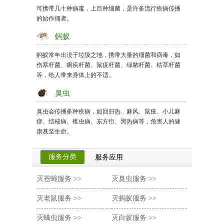
可携带几十种病毒，上百种细菌，是许多流行疾病传播
的始作俑者。
蚂蚁
蚂蚁常年出没于垃圾之地，携带大量的细菌和病毒，如
伤寒杆菌、痢疾杆菌、鼠疫杆菌、绿脓杆菌、枯草杆菌
等，给人带来身体上的不适。
臭虫
臭虫会传播多种疾病，如回归热、麻风、鼠疫、小儿麻
痹、结核病、锥虫病、东方疖、黑热病等，危害人的健
康甚至生命。
服务分类
服务应用
灭苍蝇服务 >>
灭臭虫服务 >>
商务办公楼
灭老鼠服务 >>
灭蚂蚁服务 >>
快餐业/酒
灭螨虫服务 >>
灭白蚁服务 >>
医疗保健业