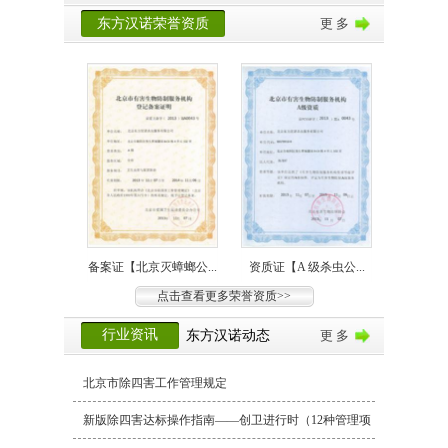
东方汉诺荣誉资质
更 多
备案证【北京灭蟑螂公...
资质证【A 级杀虫公...
点击查看更多荣誉资质>>
行业资讯
东方汉诺动态
更 多
北京市除四害工作管理规定
吸尘器
新版除四害达标操作指南——创卫进行时（12种管理项
家里突