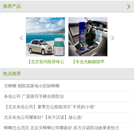
推荐产品
【北京室内除异味公
【专业光触媒除甲
【北京新房
司哪家好】汽车除味
醛】汽车污染祛除防
味】装修污
热点推荐
污染祛除用
护剂
除剂
灭蟑螂 朝阳花家地小区除蟑螂
杀虫公司 广渠路写字楼虫害防治
【北京杀虫公司】夏季怎么彻底消灭“不死的小强”
北京杀虫公司哪家好?【东方汉诺】放心选!
蟑螂怎么消灭,北京灭蟑螂公司哪家好,东方汉诺防治效果更给力