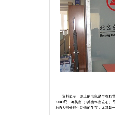
资料显示，岛上的老鼠是早在
19
59000
只，每英亩（
1
英亩
=6
亩左右）
上的大部分野生动物的生存，尤其是