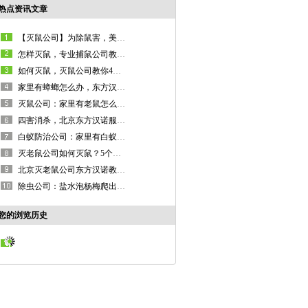
热点资讯文章
【灭鼠公司】为除鼠害，美国竟计划向小岛投放1.5吨老鼠药！
怎样灭鼠，专业捕鼠公司教你用粘鼠板灭鼠的正确打开方式！
如何灭鼠，灭鼠公司教你4种常见的物理灭鼠方法
家里有蟑螂怎么办，东方汉诺2次作业即可完全消灭蟑螂！
灭鼠公司：家里有老鼠怎么办？只需3招即可“瓮中捉鳖”！
四害消杀，北京东方汉诺服务各行各业、各种场所！
白蚁防治公司：家里有白蚁出现，意味着什么？
灭老鼠公司如何灭鼠？5个方法教你真正灭鼠好方法
北京灭老鼠公司东方汉诺教你怎样提高捕鼠概率！
除虫公司：盐水泡杨梅爬出小白虫？果蝇幼虫对人体有害吗？
您的浏览历史