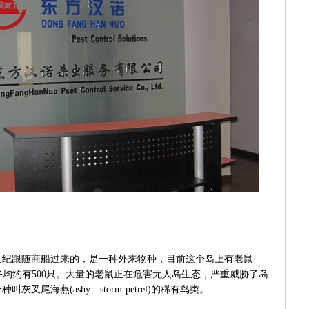
世纪跟随商船过来的，是一种外来物种，目前这个岛上有老鼠
平均约有
500
只。大量的老鼠正在危害无人岛生态，严重威胁了岛
一种叫灰叉尾海燕
(ashy storm-petrel)
的稀有鸟类。