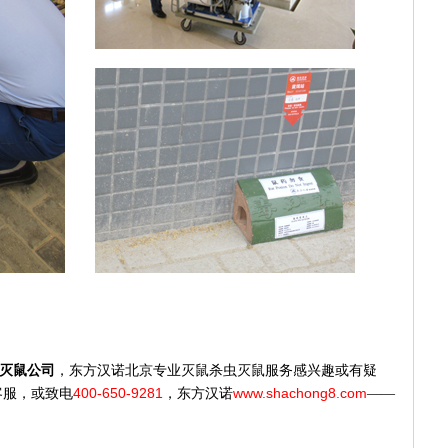
灭鼠公司
，东方汉诺北京专业灭鼠杀虫灭鼠服务感兴趣
或有疑
400-650-9281
www.shachong8.com
客服，
或致电
，
东方汉诺
——