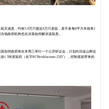
鼠灾成患，约有
5.9
万只接近
6
万只老鼠，差不多每
8
平方米就有
1
国当地政府机构也在决策如何解决该鼠患。
美国加州政府将在本周三举行一个公开听证会，计划向旧金山附近
投放
1.5
吨老鼠药（名字叫“
Brodifacoum-25D
”），控制老鼠带来的