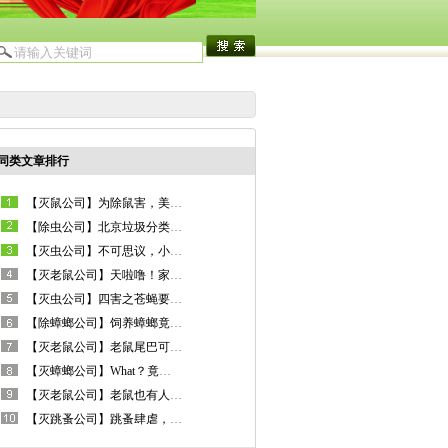
同类文章排行
【灭鼠公司】为除鼠害，美国竟计划向小岛投放1.5吨老鼠药！
【除虫公司】北京垃圾分类：蟑螂、老鼠、苍蝇的强力粘是什么垃圾？
【灭虫公司】不可思议，小小蚊子竟然是这场车祸的罪魁祸首！
【灭老鼠公司】天啦噜！家中突然燃气爆炸，凶手竟是老鼠！
【灭虫公司】四害之苍蝇要进境？数千只苍蝇在安徽被截获！
【除蟑螂公司】饲养蟑螂竟然是全新的生财之道？！
【灭老鼠公司】老鼠尾巴可以高价卖钱，这是真的吗？
【灭蟑螂公司】What？竟有人不希望蟑螂从地球上消失！
【灭老鼠公司】老鼠也有人养？特种“老鼠”，一只价值竟百元！
【灭跳蚤公司】跳蚤肆虐，巴黎一警局被迫关门