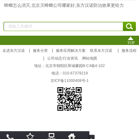
蟑螂怎么消灭,北京灭蟑螂公司哪家好,东方汉诺防治效果更给力
TOP
|
|
|
走进东方汉诺
服务分类
服务应用解决方案
联系东方汉诺
服务流程
|
公司动态/行业资讯
网站地图
地址：北京市朝阳区翠城馨园B-C4栋4-102
电话：010-67379219
京ICP备11000408号-1