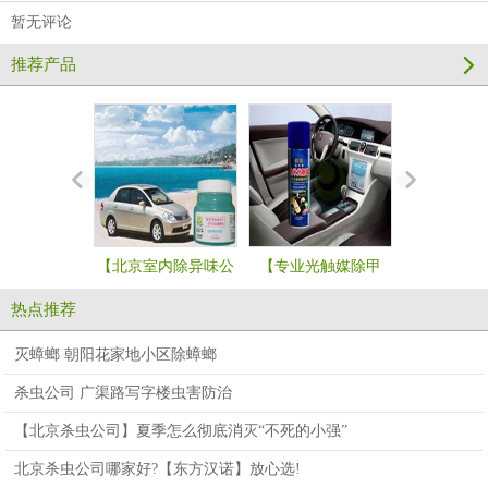
暂无评论
推荐产品
【北京室内除异味公
【专业光触媒除甲
【北京新房
司哪家好】汽车除味
醛】汽车污染祛除防
味】装修污
热点推荐
污染祛除用
护剂
除剂
灭蟑螂 朝阳花家地小区除蟑螂
杀虫公司 广渠路写字楼虫害防治
【北京杀虫公司】夏季怎么彻底消灭“不死的小强”
北京杀虫公司哪家好?【东方汉诺】放心选!