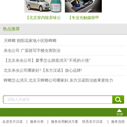
【北京室内除异味公
【专业光触媒除甲
【北京新房
司哪家好】汽车除味
醛】汽车污染祛除防
味】装修污
热点推荐
污染祛除用
护剂
除剂
灭蟑螂 朝阳花家地小区除蟑螂
杀虫公司 广渠路写字楼虫害防治
【北京杀虫公司】夏季怎么彻底消灭“不死的小强”
北京杀虫公司哪家好?【东方汉诺】放心品牌!
蟑螂怎么消灭,北京灭蟑螂公司哪家好,东方汉诺防治效果更给力
TOP
|
|
|
走进东方汉诺
服务分类
服务应用解决方案
联系东方汉诺
服务流程