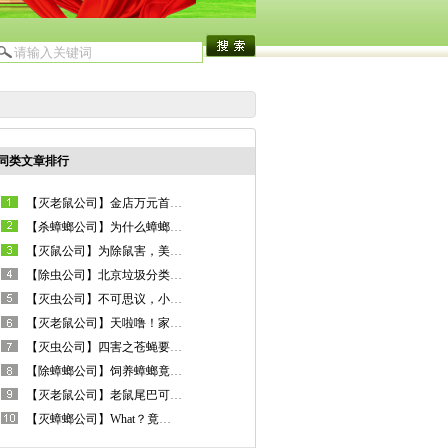
同类文章排行
【灭老鼠公司】金店万元首饰被盗 小偷竟然是一只老鼠
【杀蟑螂公司】为什么蟑螂总是赶不尽杀不绝？科学家给出了答案！
【灭鼠公司】为除鼠害，美国竟计划向小岛投放1.5吨老鼠药！
【除虫公司】北京垃圾分类：蟑螂、老鼠、苍蝇的强力粘是什么垃圾？
【灭虫公司】不可思议，小小蚊子竟然是这场车祸的罪魁祸首！
【灭老鼠公司】天啦噜！家中突然燃气爆炸，凶手竟是老鼠！
【灭虫公司】四害之苍蝇要进境？数千只苍蝇在安徽被截获！
【除蟑螂公司】饲养蟑螂竟然是全新的生财之道？！
【灭老鼠公司】老鼠尾巴可以高价卖钱，这是真的吗？
【灭蟑螂公司】What？竟有人不希望蟑螂从地球上消失！