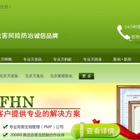
网主页！
24小时
咨询
业灭蟑螂
专业灭老鼠
专业灭蚂蚁
专业灭跳蚤
案例 • 新闻
北京灭老鼠
北京灭臭虫
北京家庭除虫