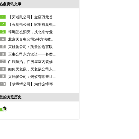
热点资讯文章
【灭老鼠公司】金店万元首饰被盗 小偷竟然是一只老鼠
【灭臭虫公司】家里有臭虫怎么消灭，这些做法都是错误的！
蟑螂怎么消灭，找北京专业除蟑螂公司东方汉诺就好了！
北京灭臭虫公司5种方法教你臭虫怎么消灭，超简单！
灭跳蚤公司：跳蚤的危害以及如何消灭跳蚤
灭虫公司东方汉诺——各类场所消杀除虫的好帮手！
白蚁防治，在房屋室内装修中的重要性和必要性
如何灭老鼠，灭老鼠公司东方汉诺帮您摆脱老鼠困扰！
灭蚂蚁公司：蚂蚁有哪些让人值得学习的生活习性和品质？
【杀蟑螂公司】为什么蟑螂总是赶不尽杀不绝？科学家给出了答案！
您的浏览历史