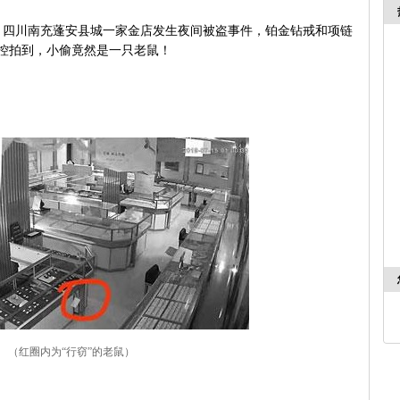
，四川南充蓬安县城一家金店发生夜间被盗事件，铂金钻戒和项链
控拍到，小偷竟然是一只老鼠！
（红圈内为“行窃”的老鼠）