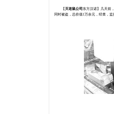
【
灭老鼠公司
东方汉诺】几天前
同时被盗，总价值
1
万余元，经查，监