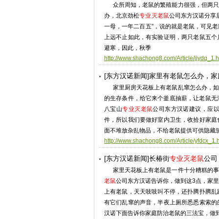
众所周知，老鼠的繁殖能力很强，但两只
办，北京劲松
专业灭老鼠
公司东方汉诺分享
一母，一年二百五”，说的就是老鼠，可见
上远不止如此，有实验证明，两只老鼠五个
避寒，因此，秋季
http://www.shachong8.com/Article/jjydq_1.h
[东方汉诺新闻]家里有老鼠怎么办，家
家里厨房天花板上有老鼠乱窜怎么办，如
的生存条件，给它来个釜底抽薪，让老鼠无
八宝山
专业灭老鼠
公司东方汉诺建议，应
件，所以我们要做好室内卫生，收拾好家庭
面不堆放杂乱物品，不给老鼠提供可供隐藏
http://www.shachong8.com/Article/yfdcx_1.
[东方汉诺新闻]长椿街
专业灭老鼠
公司
家里天花板上有老鼠是一件十分糟糕的事
老鼠
公司东方汉诺告诉你，做到这3点，家里
上有老鼠，天天吱吱叫不停，还扑腾扑腾乱
有它们乱窜的声音，半夜上厕所悉悉索索的
汉诺下面告诉你家庭防治老鼠的三法宝，做