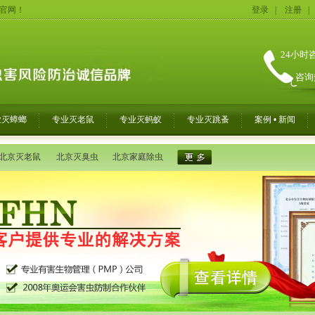
务官网！
登录
|
注册
|
24小时
咨询
业灭蟑螂
专业灭老鼠
专业灭蚂蚁
专业灭跳蚤
案例 • 新闻
北京灭老鼠
北京灭臭虫
北京家庭除虫