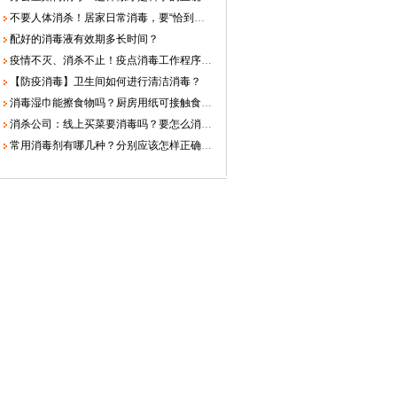
不要人体消杀！居家日常消毒，要“恰到好处”！
配好的消毒液有效期多长时间？
疫情不灭、消杀不止！疫点消毒工作程序和注意事项！
【防疫消毒】卫生间如何进行清洁消毒？
消毒湿巾能擦食物吗？厨房用纸可接触食物吗？纸巾里的荧光剂安全吗？
消杀公司：线上买菜要消毒吗？要怎么消毒？
常用消毒剂有哪几种？分别应该怎样正确使用？