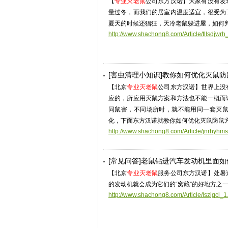
【
专业灭老鼠
公司东方汉诺】大家有没有发
量过冬，而我们的居室内温度适宜，很受为
夏天的时候还猖狂，天冷老鼠躲进屋，如何
http://www.shachong8.com/Article/tllsdjwrh
[害虫清理小知识]教你如何优化灭鼠
【北京
专业灭老鼠
公司东方汉诺】世界上没
应的，所应用灭鼠方案和方法也不能一概而
同鼠害，不同场所时，就不能用同一套灭
化，下面东方汉诺就教你如何优化灭鼠防鼠
http://www.shachong8.com/Article/jnrhyhms
[常见问答]老鼠钻进汽车发动机里面
【北京
专业灭老鼠
服务公司东方汉诺】处暑
的发动机就会成为它们的“窝藏”的好地方之
http://www.shachong8.com/Article/lszjqcl_1