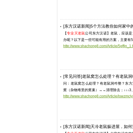
[东方汉诺新闻]5个方法教你如何家中
【
专业灭老鼠
公司东方汉诺】老鼠，应该是
办呢？以下是一些可能有用的方案，主要有
http://www.shachong8.com/Article/5gffjn_1.
[常见问答]老鼠窝怎么处理？有老鼠洞
问：老鼠窝怎么处理？有老鼠洞咋整？东方
窝（杂物堆里的窝巢）→→清理除去；↓↓↓
http://www.shachong8.com/Article/lswzmcly
[东方汉诺新闻]天冷老鼠躲进屋，如