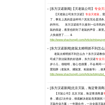
[东方汉诺新闻]【灭老鼠公司】
专业灭
【灭老鼠公司东方汉诺】
专业灭老鼠
，需
了，事实上真的是这样吗？其实无论是消杀
的学问。 东方汉诺前不久接到一位市民的
鼠的痕迹，夜里也听到了老鼠的声音，家里
人快崩溃了…… &
http://www.shachong8.com/Article/mlsgszy
[东方汉诺新闻]老鼠太精明抓不到怎
老鼠太精明抓不到怎么办？东方汉诺教你
司成了防治鼠害的好选择，东方汉诺
专业灭
岁小儿，很聪明，疑心也很重，不会再同一
置陷阱（老鼠夹、捕鼠笼、粘鼠板等），效
http://www.shachong8.com/Article/lstjmzbd
[东方汉诺新闻]北京灭鼠，海淀青清商
【灭鼠公司】北京灭鼠，海淀青清商厦
务，通过2次作业，彻底解决老鼠危害困扰
灭鼠作业方案：一年期合作，一次全面灭鼠