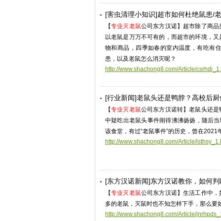
[害虫清理小知识]超市如何杜绝鼠患/
【
专业灭老鼠
公司东方汉诺】超市除了商品
以老鼠是万万不可有的，而超市的环境，又
物和商品，四季如春的室内温度，有吃有
患，以及老鼠怎么消灭呢？
http://www.shachong8.com/Article/csrhdj_1
[行业新闻]老鼠头还是鸭脖？高校后
【
专业灭老鼠
公司东方汉诺转】老鼠头还是
中疑吃出老鼠头事件闹得沸沸扬扬，随后当
该食堂，有过“老鼠事件”的历史，曾在202
http://www.shachong8.com/Article/lsthsy_1.
[东方汉诺新闻]东方汉诺教你，如何
【
专业灭老鼠
公司东方汉诺】生活工作中，
多的老鼠，灭鼠时也不知怎样下手，那么要
http://www.shachong8.com/Article/jnrhpds_