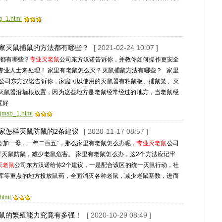
q_1.html
居家灭鼠捕鼠的方法都有哪些？
[ 2021-02-24 10:07 ]
都有哪些？
专业灭老鼠
公司东方汉诺告诉你，并教你如何操作更安全
专业人士来处理！ 家里有老鼠怎么灭？灭鼠捕鼠方法有哪些？ 家里
公司东方汉诺告诉你，家庭可以使用的灭鼠器有粘鼠板、捕鼠笼、灭
灭鼠器沿墙根放置，因为这些地方是老鼠经常经过的地方，当老鼠经
置好
jjmsb_1.html
居家怎样灭鼠防鼠的2条建议
[ 2020-11-17 08:57 ]
加一母，一年二百五”，那么家里有老鼠怎么办呢，
专业灭老鼠
公司
样灭鼠防鼠，减少老鼠危害。 家里有老鼠怎么办，这2个方法应记牢
灭老鼠
公司东方汉诺给你2个建议，一是配合该区的统一灭鼠行动，社
库等重点的地方投放鼠药，全面消灭各种老鼠，减少老鼠基数，进而
html
老鼠的繁殖能力究竟有多强！
[ 2020-10-29 08:49 ]