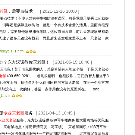
老鼠
，需要点技术！
[ 2021-12-16 10:00 ]
要点技术！不少人对有害生物防治有误区，总是觉得只要买点药就好
、消毒还是病媒生物防治，都是一个有技术含量的活儿，里面有很深
电话，需要帮他家里捕灭老鼠，这位市民反映，前几天发现家里有老
人逮了很多天都没有找到，而且后来还发现家里不止有一只老鼠，家
mlsxydjs_1.html
么办？东方汉诺教你灭老鼠！
[ 2021-05-15 10:46 ]
灭老鼠！苦于老鼠困扰的人，总是希望有人能支个招，于是灭老鼠公
老鼠
400-650-9281。 老鼠很精明，也很狡诈，它们的智力相当于3
个地方上当，这也是为什么你用同样的方法灭老鼠，在同一个地方布
果却没有上一次的好，甚至一点作用也没有的原因所在。 &nb
_1.html
厦
专业灭老鼠
服务
[ 2021-04-13 10:45 ]
专业灭老鼠
服务，东方汉诺提供各种写字楼商务楼大厦商场等灭鼠服
！ 灭老鼠地点：海淀青清商厦（写字楼） 灭老鼠面积：约3万平米
服务+一次强化巩固服务+一年内定期防治服务 北京海淀青清商厦