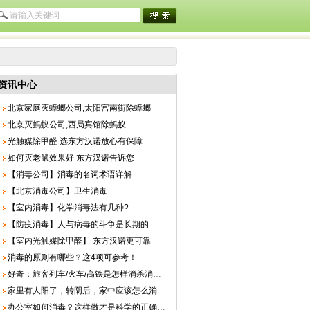
资讯中心
北京家庭灭蟑螂公司,太阳宫南街除蟑螂
北京灭蚂蚁公司,西局宾馆除蚂蚁
光触媒除甲醛 选东方汉诺放心有保障
如何灭老鼠效果好 东方汉诺告诉您
【消毒公司】消毒的名词术语详解
【北京消毒公司】卫生消毒
【室内消毒】化学消毒法有几种?
【防疫消毒】人与病毒的斗争是长期的
【室内光触媒除甲醛】 东方汉诺更可靠
消毒的原则有哪些？这4项可参考！
好奇：旅客列车/火车/高铁是怎样消杀消毒的？
家里有人阳了，转阴后，家中应该怎么消杀消毒？
办公室如何消毒？这样做才是科学的正确的！