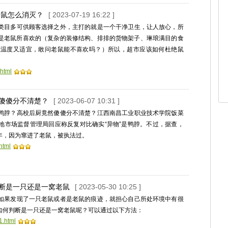
老鼠怎么消灭？
[ 2023-07-19 16:22 ]
类目多可供顾客选择之外，主打的就是一个干净卫生，让人放心，所
是老鼠所喜欢的（复杂的装修结构、排排的货物架子、琳琅满目的食
住温度又适宜，敢问老鼠能不喜欢吗？）所以，超市应该如何杜绝鼠
.html
厨傻傻分不清楚？
[ 2023-06-07 10:31 ]
鸭脖？高校后厨竟然傻傻分不清楚？江西南昌工业职业技术学院饭菜
地市场监督管理局回应称反复对比确实“异物”是鸭脖。不过，据查，
1年，因为窜进了老鼠，被执法过。
html
判断是一只还是一窝老鼠
[ 2023-05-30 10:25 ]
如果发现了一只老鼠或者是老鼠的痕迹，就担心自己所处环境中有很
如何判断是一只还是一窝老鼠呢？可以通过以下方法：
1.html