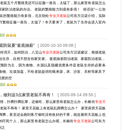
老鼠五个月繁殖竟还可以征服一座岛，太猛了，那么家里有老鼠怎么
居家防治老鼠的办法。 老鼠的繁殖能力到底有多强！ 俗话说“一公加
老鼠的繁殖能力有多强，北京劲松
专业灭老鼠
公司东方汉诺介绍，实际
月繁殖征服一座岛，太猛了！冬天要来了，老鼠为了生存会进入室内
tml
庭防鼠要“釜底抽薪”
[ 2020-10-10 09:08 ]
何消灭，如何防治，八宝山
专业灭老鼠
公司东方汉诺建议，根据老鼠
法生存，自然不想在你家安家。 釜底抽薪防治老鼠 家庭防治老鼠，
以预防为主，因为食物、水源以及隐藏筑窝条件是老鼠生存的必要条
食物、垃圾加盖，不给老鼠提供吃喝来源，床、沙发、衣柜等家具下
筑窝的空
html
，做到这3点家里老鼠不再有！
[ 2020-09-14 09:55 ]
情，扑腾扑腾乱窜，还偷吃，那么家里有老鼠怎么办，长椿街
专业灭
老鼠不再有！ 家里天花板上有老鼠乱蹿腾怎么办？ 家里厨房天花板
蹿腾，甚至还会跑到客厅偷吃没有收好的干果，就连厕所天花板上也
的吓死个人，那么家里有老鼠怎么办呢，长椿街
专业灭老鼠
公司东方
到之