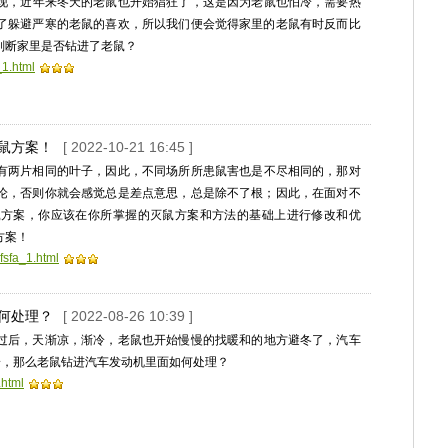
现，近年来冬天的老鼠也开始猖狂了，这是因为老鼠也怕冷，需要热
了躲避严寒的老鼠的喜欢，所以我们便会觉得家里的老鼠有时反而比
判断家里是否钻进了老鼠？
_1.html
防鼠方案！
[ 2022-10-21 16:45 ]
有两片相同的叶子，因此，不同场所所患鼠害也是不尽相同的，那对
论，否则你就会感觉总是差点意思，总是除不了根；因此，在面对不
鼠方案，你应该在你所掌握的灭鼠方案和方法的基础上进行修改和优
方案！
fsfa_1.html
如何处理？
[ 2022-08-26 10:39 ]
过后，天渐凉，渐冷，老鼠也开始慢慢的找暖和的地方避冬了，汽车
一，那么老鼠钻进汽车发动机里面如何处理？
.html