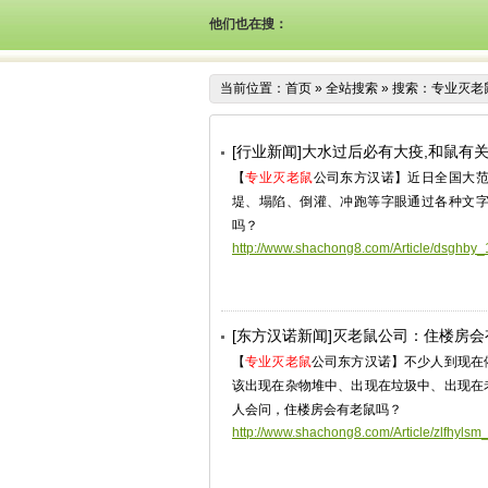
他们也在搜：
当前位置：
首页
»
全站搜索
» 搜索：专业灭老
[行业新闻]大水过后必有大疫,和鼠有
【
专业灭老鼠
公司东方汉诺】近日全国大
堤、塌陷、倒灌、冲跑等字眼通过各种文
吗？
http://www.shachong8.com/Article/dsghby_
[东方汉诺新闻]灭老鼠公司：住楼房
【
专业灭老鼠
公司东方汉诺】不少人到现在
该出现在杂物堆中、出现在垃圾中、出现在
人会问，住楼房会有老鼠吗？
http://www.shachong8.com/Article/zlfhylsm